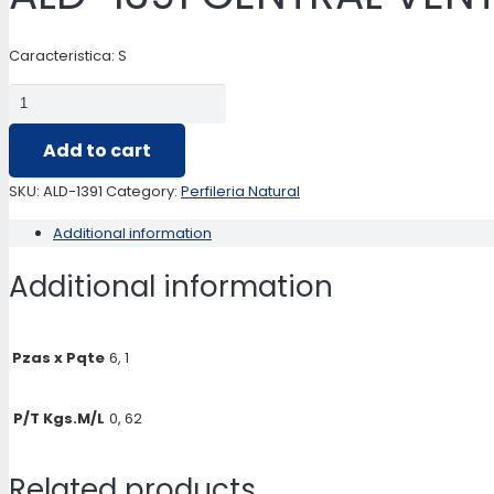
Caracteristica: S
ALD-
1391
Add to cart
CENTRAL
VENT.CELOSIA
SKU:
ALD-1391
Category:
Perfileria Natural
quantity
Additional information
Additional information
Pzas x Pqte
6, 1
P/T Kgs.M/L
0, 62
Related products