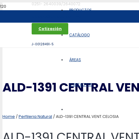
0251- 2640039/2640072
PRODUCTOS
aldoca@aldoca.com.ve
Cotización
CATÁLOGO
J-00128491-5
ÁREAS
ALD-1391 CENTRAL VE
CONTACTOS
Home
/
Perfileria Natural
/ ALD-1391 CENTRAL VENT.CELOSIA
ALD-1391 CENTRAL VEN