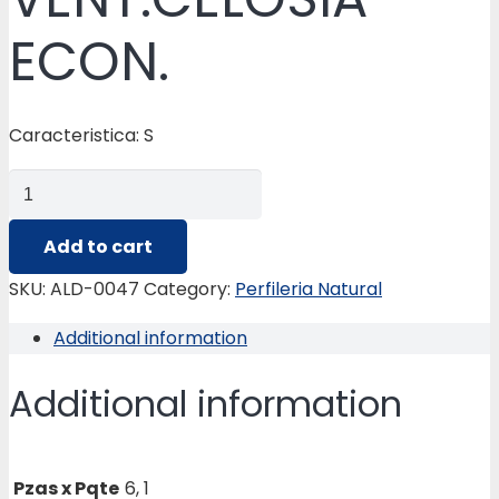
ECON.
Caracteristica: S
ALD-
0047
CENTRAL
Add to cart
VENT.CELOSIA
SKU:
ALD-0047
Category:
Perfileria Natural
ECON.
Additional information
quantity
Additional information
Pzas x Pqte
6, 1