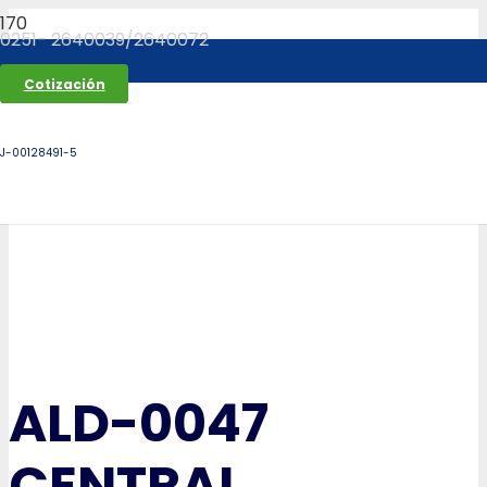
0251- 2640039/2640072
Cotización
J-00128491-5
ALD-0047
CENTRAL