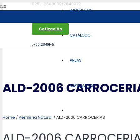
0251- 2640039/2640072
PRODUCTOS
aldoca@aldoca.com.ve
Cotización
CATÁLOGO
J-00128491-5
ÁREAS
ALD-2006 CARROCERI
CONTACTOS
Home
/
Perfileria Natural
/ ALD-2006 CARROCERIAS
ALD-2006 CARROCERI