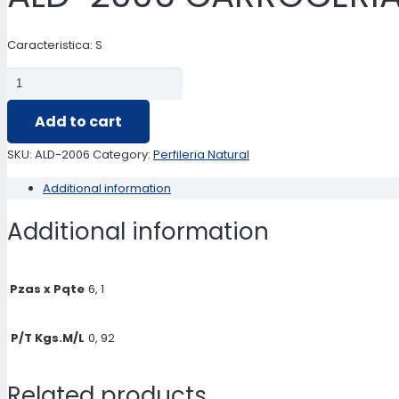
Caracteristica: S
ALD-
2006
Add to cart
CARROCERIAS
quantity
SKU:
ALD-2006
Category:
Perfileria Natural
Additional information
Additional information
Pzas x Pqte
6, 1
P/T Kgs.M/L
0, 92
Related products