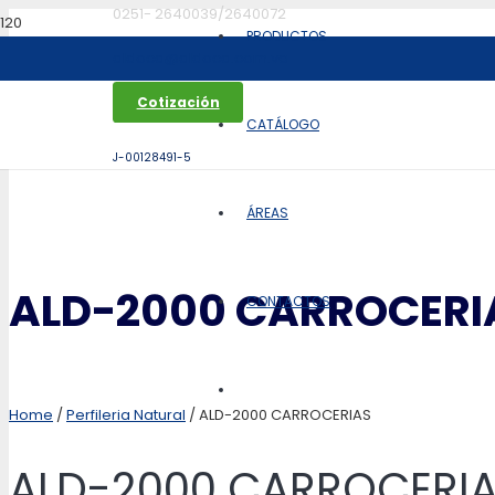
0251- 2640039/2640072
PRODUCTOS
aldoca@aldoca.com.ve
Cotización
CATÁLOGO
J-00128491-5
ÁREAS
ALD-2000 CARROCERI
CONTACTOS
Home
/
Perfileria Natural
/ ALD-2000 CARROCERIAS
ALD-2000 CARROCERI