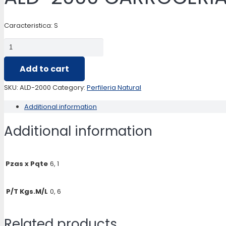
Caracteristica: S
ALD-
2000
Add to cart
CARROCERIAS
quantity
SKU:
ALD-2000
Category:
Perfileria Natural
Additional information
Additional information
Pzas x Pqte
6, 1
P/T Kgs.M/L
0, 6
Related products