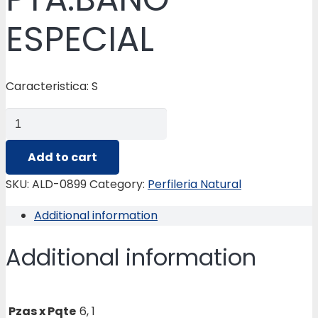
ESPECIAL
Caracteristica: S
ALD-
0899
CABEZAL
Add to cart
PTA.BAÑO
SKU:
ALD-0899
Category:
Perfileria Natural
ESPECIAL
Additional information
quantity
Additional information
Pzas x Pqte
6, 1