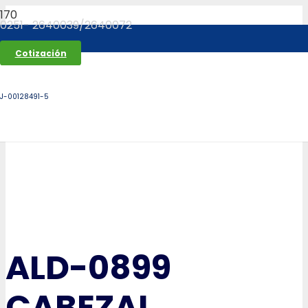
0251- 2640039/2640072
Cotización
J-00128491-5
ALD-0899
CABEZAL