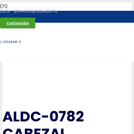
0251- 2640039/2640072
Cotización
J-00128491-5
ALDC-0782
CABEZAL