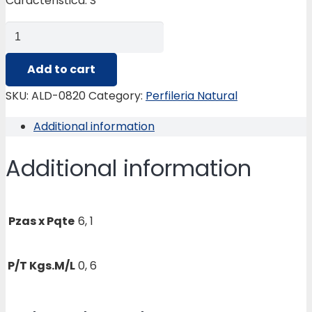
Caracteristica: S
ALD-
0820
CABEZAL
Add to cart
3C
SKU:
ALD-0820
Category:
Perfileria Natural
VENT.PANORAM
Additional information
quantity
Additional information
Pzas x Pqte
6, 1
P/T Kgs.M/L
0, 6