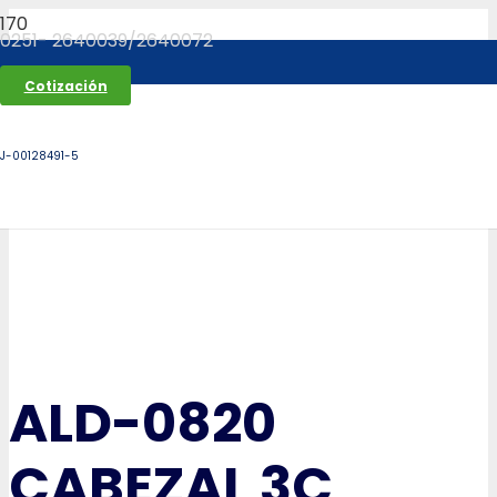
0251- 2640039/2640072
Cotización
J-00128491-5
ALD-0820
CABEZAL 3C