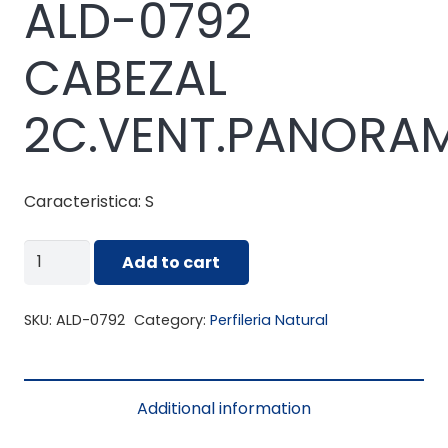
ALD-0792
CABEZAL
2C.VENT.PANORA
Caracteristica: S
ALD-
Add to cart
0792
CABEZAL
SKU:
ALD-0792
Category:
Perfileria Natural
2C.VENT.PANORAM
quantity
Additional information