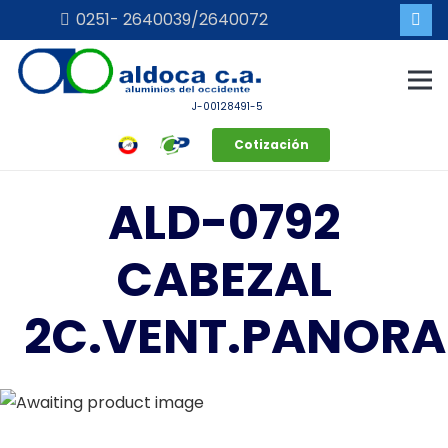
0251- 2640039/2640072
J-00128491-5
Cotización
ALD-0792
CABEZAL
2C.VENT.PANOR