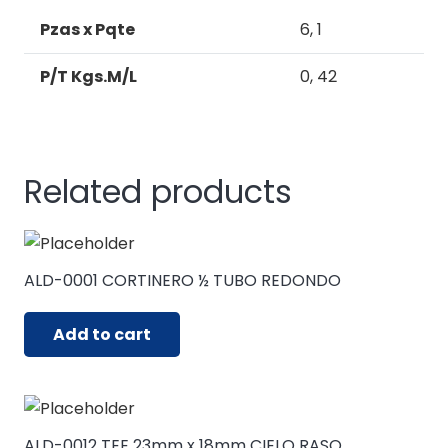
Pzas x Pqte
6, 1
P/T Kgs.M/L
0, 42
Related products
ALD-0001 CORTINERO ½ TUBO REDONDO
Add to cart
ALD-0012 TEE 23mm x 18mm CIELO RASO