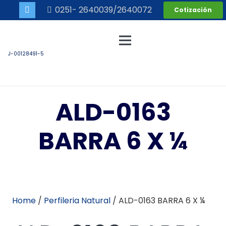
0251- 2640039/2640072
Cotización
J-00128491-5
ALD-0163
BARRA 6 X ¼
Home
/
Perfileria Natural
/ ALD-0163 BARRA 6 X ¼