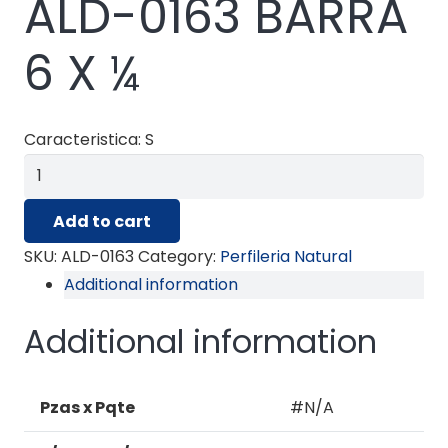
ALD-0163 BARRA
6 X ¼
Caracteristica: S
ALD-
0163
Add to cart
BARRA
6
SKU:
ALD-0163
Category:
Perfileria Natural
X
Additional information
¼
Additional information
quantity
Pzas x Pqte
#N/A