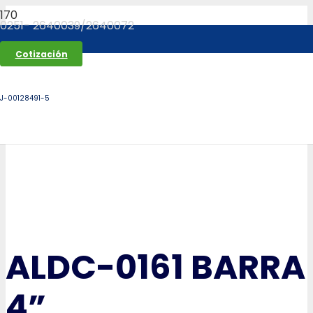
0251- 2640039/2640072
Cotización
J-00128491-5
ALDC-0161 BARRA
4”