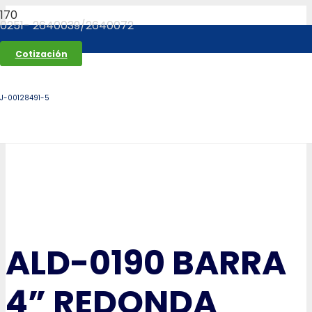
0251- 2640039/2640072
Cotización
J-00128491-5
ALD-0190 BARRA
4” REDONDA