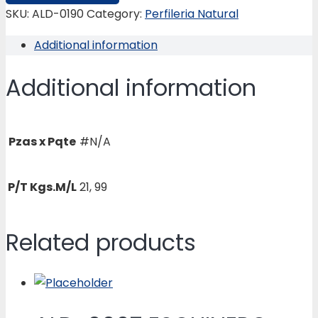
4”
SKU:
ALD-0190
Category:
Perfileria Natural
REDONDA
Additional information
quantity
Additional information
Pzas x Pqte
#N/A
P/T Kgs.M/L
21, 99
Related products