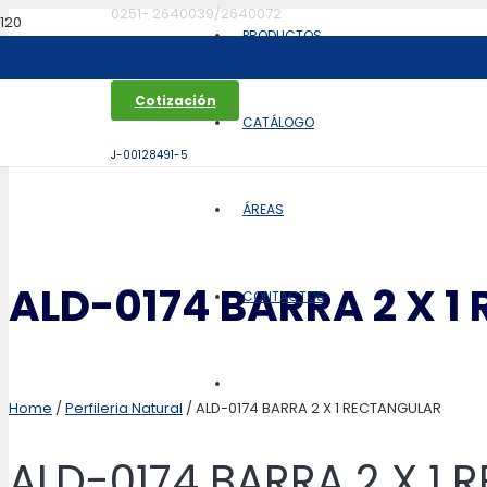
0251- 2640039/2640072
PRODUCTOS
aldoca@aldoca.com.ve
Cotización
CATÁLOGO
J-00128491-5
ÁREAS
ALD-0174 BARRA 2 X 
CONTACTOS
Home
/
Perfileria Natural
/ ALD-0174 BARRA 2 X 1 RECTANGULAR
ALD-0174 BARRA 2 X 1