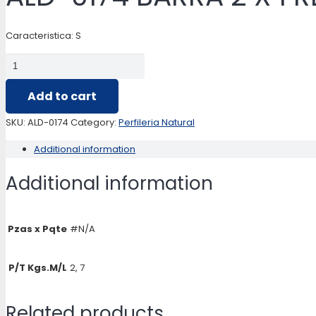
Caracteristica: S
ALD-
0174
Add to cart
BARRA
2
SKU:
ALD-0174
Category:
Perfileria Natural
X
Additional information
1
RECTANGULAR
Additional information
quantity
Pzas x Pqte
#N/A
P/T Kgs.M/L
2, 7
Related products