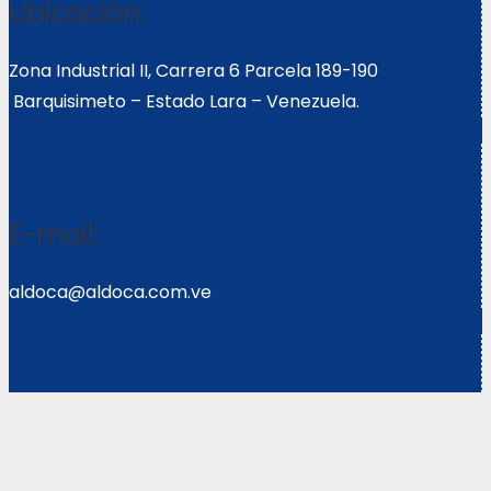
Ubicación:
Zona Industrial II, Carrera 6 Parcela 189-190
Barquisimeto – Estado Lara – Venezuela.
E-mail:
aldoca@aldoca.com.ve
Llámanos:
0251- 2640039/2640072