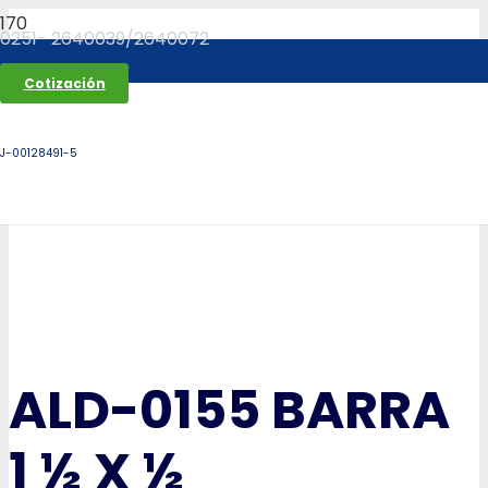
0251- 2640039/2640072
Cotización
J-00128491-5
ALD-0155 BARRA
1 ½ X ½