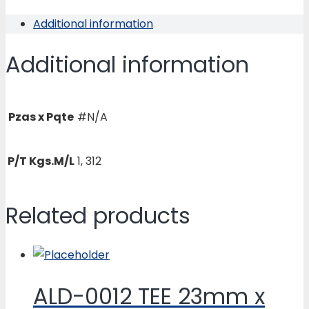
½
Additional information
X
½
Additional information
quantity
Pzas x Pqte
#N/A
P/T Kgs.M/L
1, 312
Related products
ALD-0012 TEE 23mm x