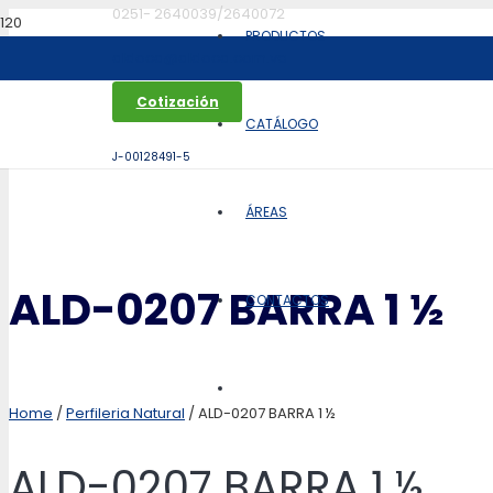
0251- 2640039/2640072
PRODUCTOS
aldoca@aldoca.com.ve
Cotización
CATÁLOGO
J-00128491-5
ÁREAS
ALD-0207 BARRA 1 ½
CONTACTOS
Home
/
Perfileria Natural
/ ALD-0207 BARRA 1 ½
ALD-0207 BARRA 1 ½