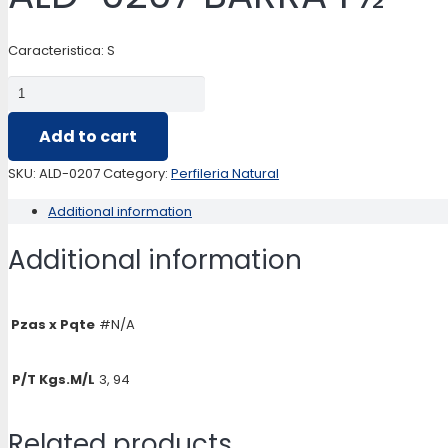
Caracteristica: S
ALD-
0207
Add to cart
BARRA
1
SKU:
ALD-0207
Category:
Perfileria Natural
½
Additional information
quantity
Additional information
Pzas x Pqte
#N/A
P/T Kgs.M/L
3, 94
Related products