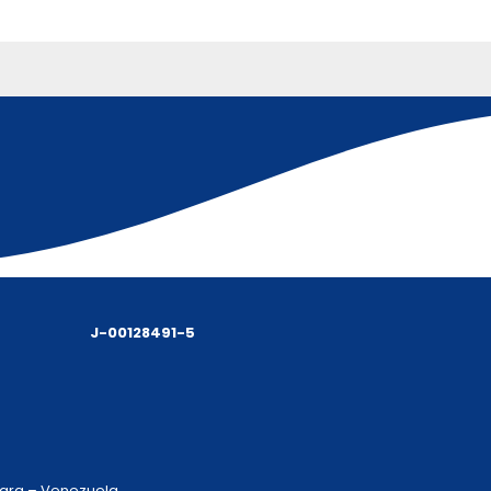
J-00128491-5
 Lara – Venezuela.