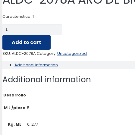
Caracteristica: T
ALDC-
2078A
Add to cart
ARO
DE
SKU:
ALDC-2078A
Category:
Uncategorized
BICICLETA
Additional information
quantity
Additional information
Desarrollo
M L /pieza
5
Kg. ML
0, 277