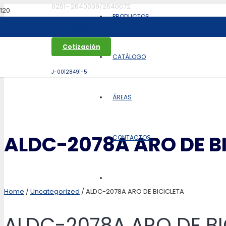
0251- 2640039/2640072
PRODUCTOS
aldoca@aldoca.com.ve
Cotización
CATÁLOGO
J-00128491-5
ÁREAS
ALDC-2078A ARO DE B
CONTACTOS
Home
/
Uncategorized
/ ALDC-2078A ARO DE BICICLETA
ALDC-2078A ARO DE BI