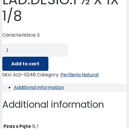
1/8
Caracteristica: S
ALD-
0246
ANGULO
Add to cart
LAD.DESIG.1
SKU:
ALD-0246
Category:
Perfileria Natural
½
Additional information
X
1X
Additional information
1/8
quantity
Pzas x Pqte
6, 1