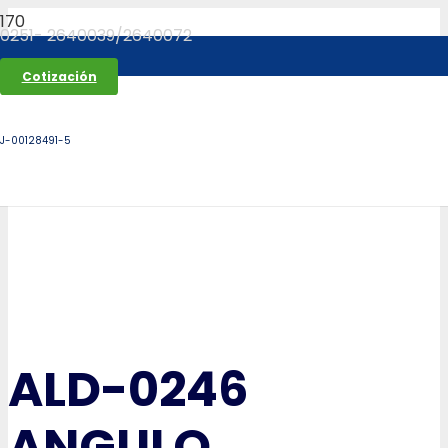
0251- 2640039/2640072
Cotización
J-00128491-5
ALD-0246
ANGULO