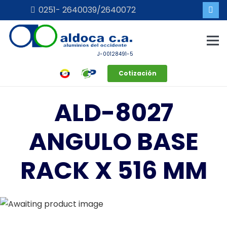
0251- 2640039/2640072
J-00128491-5
Cotización
ALD-8027
ANGULO BASE
RACK X 516 MM