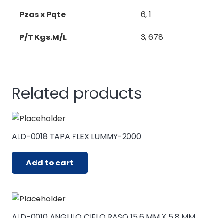
MM
quantity
Pzas x Pqte
6, 1
P/T Kgs.M/L
3, 678
Related products
ALD-0018 TAPA FLEX LUMMY-2000
Add to cart
ALD-0010 ANGULO CIELO RASO 15.6 MM X 5.8 MM