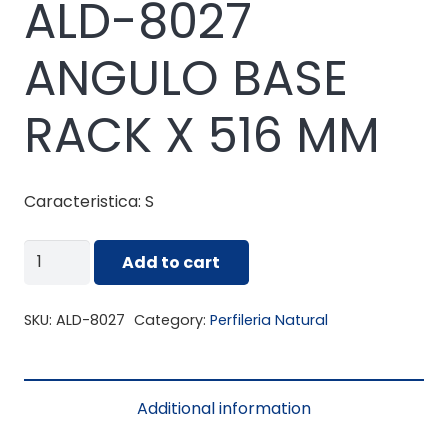
ALD-8027
ANGULO BASE
RACK X 516 MM
Caracteristica: S
ALD-
Add to cart
8027
ANGULO
SKU:
ALD-8027
Category:
Perfileria Natural
BASE
RACK
X
Additional information
516