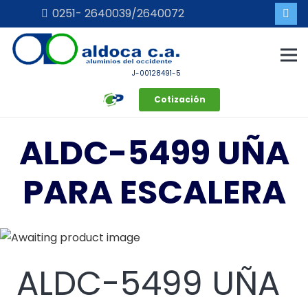
0251- 2640039/2640072
J-00128491-5
Cotización
ALDC-5499 UÑA
PARA ESCALERA
ALDC-5499 UÑA