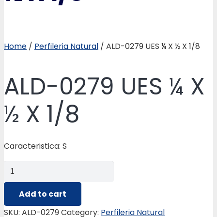
Home
/
Perfileria Natural
/ ALD-0279 UES ¼ X ½ X 1/8
ALD-0279 UES ¼ X
½ X 1/8
Caracteristica: S
ALD-
0279
UES
Add to cart
¼
SKU:
ALD-0279
Category:
Perfileria Natural