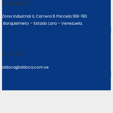
Ubicación:
Zona Industrial II, Carrera 6 Parcela 189-190
Barquisimeto – Estado Lara – Venezuela.
E-mail:
aldoca@aldoca.com.ve
Llámanos:
0251- 2640039/2640072