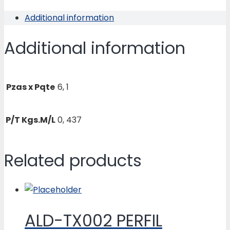
X
Additional information
½
X
Additional information
1/8
quantity
Pzas x Pqte
6, 1
P/T Kgs.M/L
0, 437
Related products
ALD-TX002 PERFIL