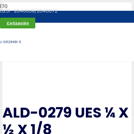
0251- 2640039/2640072
Cotización
J-00128491-5
ALD-0279 UES ¼ X
½ X 1/8