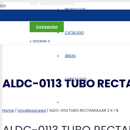
0251- 2640039/2640072
PRODUCTOS
aldoca@aldoca.com.ve
Cotización
CATÁLOGO
J-00128491-5
ÁREAS
ALDC-0113 TUBO RECTA
CONTACTOS
Home
/
Uncategorized
/ ALDC-0113 TUBO RECTANGULAR 3 X 1 ¾