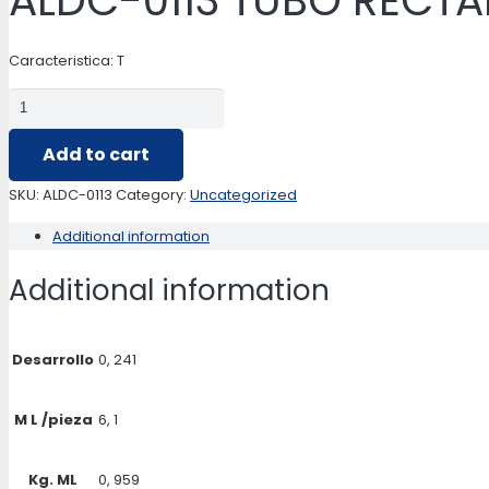
ALDC-0113 TUBO RECTA
Caracteristica: T
ALDC-
0113
Add to cart
TUBO
RECTANGULAR
SKU:
ALDC-0113
Category:
Uncategorized
3
Additional information
X
1
Additional information
¾
quantity
Desarrollo
0, 241
M L /pieza
6, 1
Kg. ML
0, 959