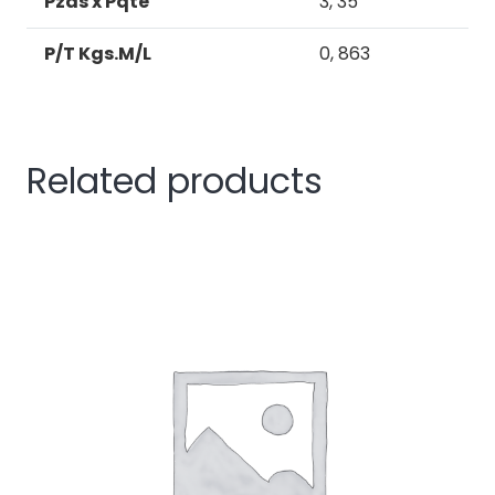
Pzas x Pqte
3, 35
P/T Kgs.M/L
0, 863
Related products