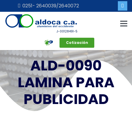
0251- 2640039/2640072
J-00128491-5
Cotización
ALD-0090
LAMINA PARA
PUBLICIDAD