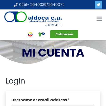
0251- 2640039/2640072
J-00128491-5
Cotización
MI CUENTA
Login
Username or email address
*